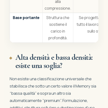
alla
compressione.
Base portante
Struttura che
Se progettata be
sostiene il
tutto il lavoro ve
carico in
sullo strat
profondità.
Alta densità e bassa densità:
esiste una soglia?
Non esiste una classificazione universale che
stabilisca che sotto un certo valore il Memory sia
“bassa qualità” e sopra un altro sia
automaticamente “premium”. Formulazione,
additivi, struttura cellulare e destinazione d’uso