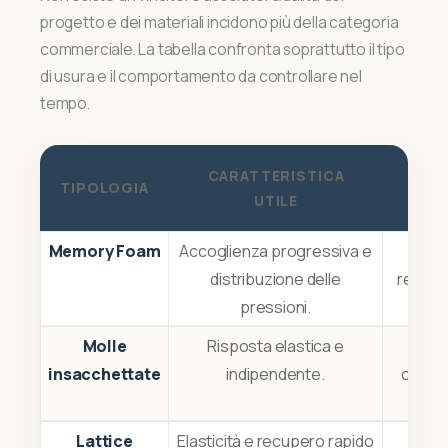
progetto e dei materiali incidono più della categoria
commerciale. La tabella confronta soprattutto il tipo
di usura e il comportamento da controllare nel
tempo.
CARATTERISTICA
TIPOLOGIA
COSA
UTILE
Memory Foam
Accoglienza progressiva e
Imp
distribuzione delle
recuper
pressioni.
Molle
Risposta elastica e
insacchettate
indipendente.
compor
Lattice
Elasticità e recupero rapido
Unifo