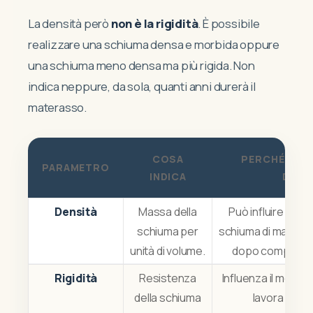
La densità però
non è la rigidità
. È possibile
realizzare una schiuma densa e morbida oppure
una schiuma meno densa ma più rigida. Non
indica neppure, da sola, quanti anni durerà il
materasso.
COSA
PERCHÉ CON
PARAMETRO
INDICA
DURA
Densità
Massa della
Può influire sulla
schiuma per
schiuma di mantene
unità di volume.
dopo compressio
Rigidità
Resistenza
Influenza il modo in
della schiuma
lavora sotto 