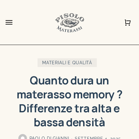
Vai
al
Chiudi
Carrello
Chiudi
Menu
Carrell
Quick
contenuto
View
principale
MATERIALI E QUALITÀ
Quanto dura un
materasso memory ?
Differenze tra alta e
bassa densità
PAOLO DI GIANNI
SETTEMBRE 4, 2025