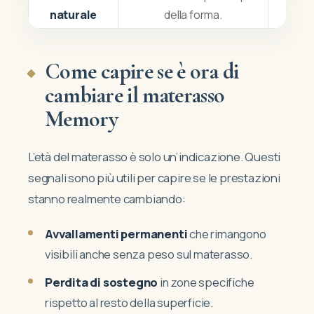
naturale
della forma.
c
Come capire se è ora di
cambiare il materasso
Memory
L’età del materasso è solo un’indicazione. Questi
segnali sono più utili per capire se le prestazioni
stanno realmente cambiando:
Avvallamenti permanenti
che rimangono
visibili anche senza peso sul materasso.
Perdita di sostegno
in zone specifiche
rispetto al resto della superficie.