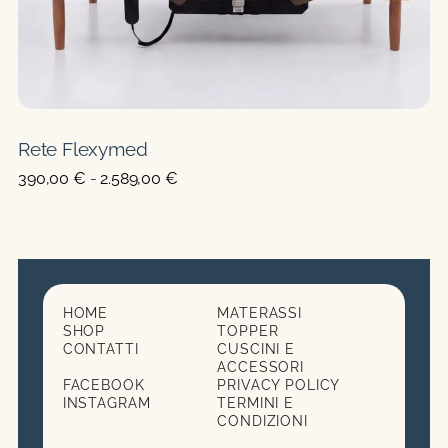
essere
scelte
nella
pagina
del
Rete Flexymed
prodot
Fascia
390,00
€
-
2.589,00
€
di
prezzo:
da
390,00 €
a
2.589,00 €
HOME
MATERASSI
SHOP
TOPPER
CONTATTI
CUSCINI E
ACCESSORI
FACEBOOK
PRIVACY POLICY
INSTAGRAM
TERMINI E
CONDIZIONI