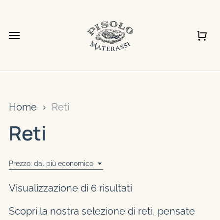
Vai
al
Chiudi
Carrello
Chiudi
Menu
Carrell
Quick
contenuto
View
principale
Home
Reti
Reti
Prezzo: dal più economico
Prezzo:
Visualizzazione di 6 risultati
dal
Scopri la nostra selezione di reti, pensate