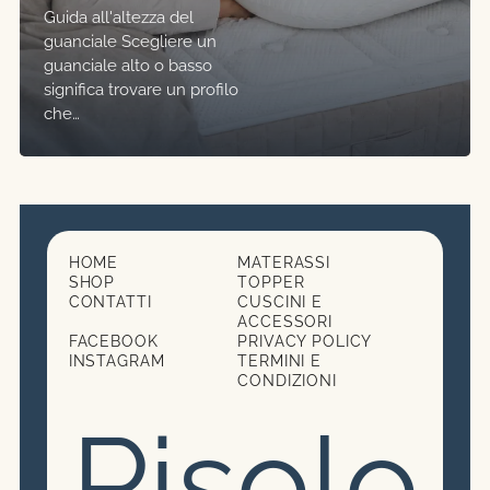
Guida all'altezza del
guanciale Scegliere un
guanciale alto o basso
significa trovare un profilo
che…
HOME
MATERASSI
SHOP
TOPPER
CONTATTI
CUSCINI E
ACCESSORI
FACEBOOK
PRIVACY POLICY
INSTAGRAM
TERMINI E
CONDIZIONI
Pisolo