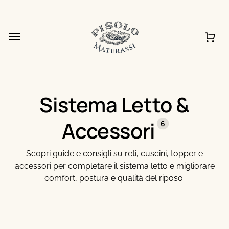
Vai
al
Chiudi
Carrello
Chiudi
Menu
Carrell
Quick
contenuto
View
principale
Sistema Letto &
Accessori
6
Scopri guide e consigli su reti, cuscini, topper e
accessori per completare il sistema letto e migliorare
comfort, postura e qualità del riposo.