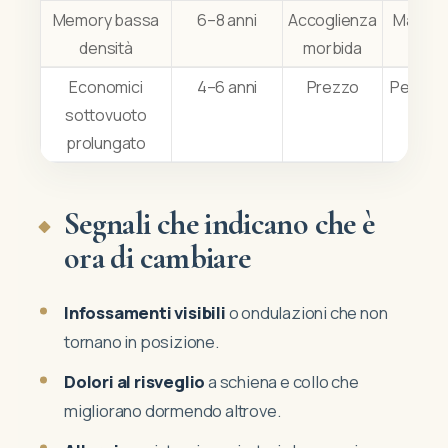
Memory bassa
6–8 anni
Accoglienza
Maggior
densità
morbida
info
Economici
4–6 anni
Prezzo
Perdita
sottovuoto
pr
prolungato
Segnali che indicano che è
ora di cambiare
Infossamenti visibili
o ondulazioni che non
tornano in posizione.
Dolori al risveglio
a schiena e collo che
migliorano dormendo altrove.