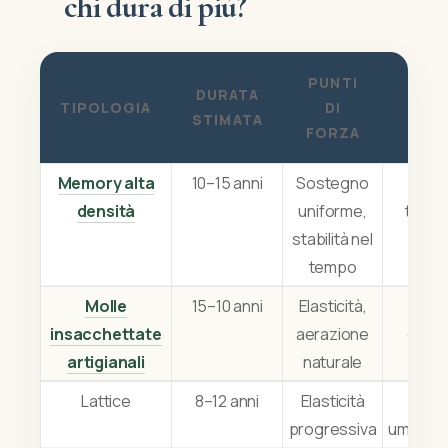
chi dura di più?
PUNTI
DURATA
TIPOLOGIA
DI
ATT
STIMATA
FORZA
Memory alta
10–15 anni
Sostegno
C
densità
uniforme,
trasp
stabilità nel
manu
tempo
Molle
15–10 anni
Elasticità,
Q
insacchettate
aerazione
dell’i
artigianali
naturale
Lattice
8–12 anni
Elasticità
Sen
progressiva
umidità/