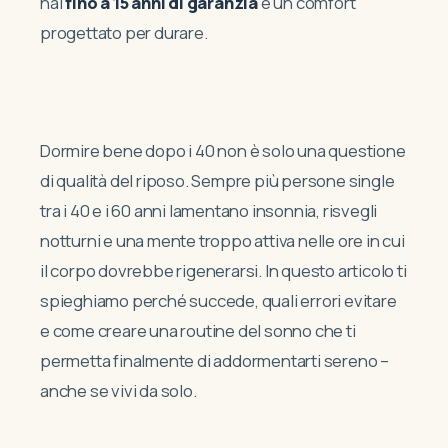
hai
fino a 15 anni di garanzia
e un comfort
progettato per durare.
Dormire bene dopo i 40 non è solo una questione
di qualità del riposo. Sempre più persone single
tra i 40 e i 60 anni lamentano insonnia, risvegli
notturni e una mente troppo attiva nelle ore in cui
il corpo dovrebbe rigenerarsi. In questo articolo ti
spieghiamo perché succede, quali errori evitare
e come creare una routine del sonno che ti
permetta finalmente di addormentarti sereno –
anche se vivi da solo.