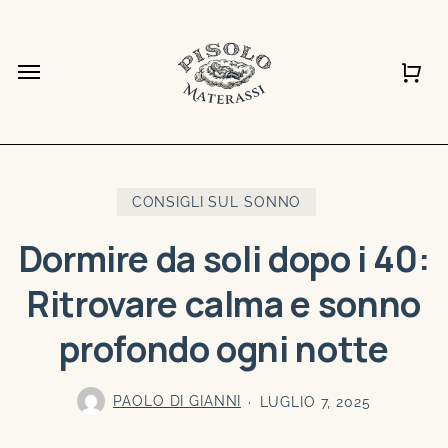
Vai
al
Chiudi
Carrello
Chiudi
Menu
Carrell
Quick
contenuto
View
principale
CONSIGLI SUL SONNO
Dormire da soli dopo i 40:
Ritrovare calma e sonno
profondo ogni notte
PAOLO DI GIANNI
LUGLIO 7, 2025