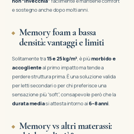
non “invecchia”
facilmente e mantiene comfort
e sostegno anche dopo molti anni.
Memory foam a bassa
densità: vantaggi e limiti
Solitamente tra
15 e 25 kg/m³
, è più
morbido e
accogliente
al primo impatto ma tende a
perdere struttura prima. È una soluzione valida
per letti secondari o per chi preferisce una
sensazione più “soft”, consapevole però che la
durata media
si attesta intorno ai
6–8 anni
.
Memory vs altri materassi: