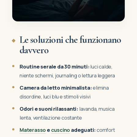
Le soluzioni che funzionano
davvero
Routine serale da 30 minuti:
luci calde,
niente schermi, journaling o lettura leggera
Camera da letto minimalista:
elimina
disordine, luci blu e stimoli visivi
Odori e suoni rilassanti:
lavanda, musica
lenta, ventilazione costante
Materasso
e
cuscino
adeguati:
comfort