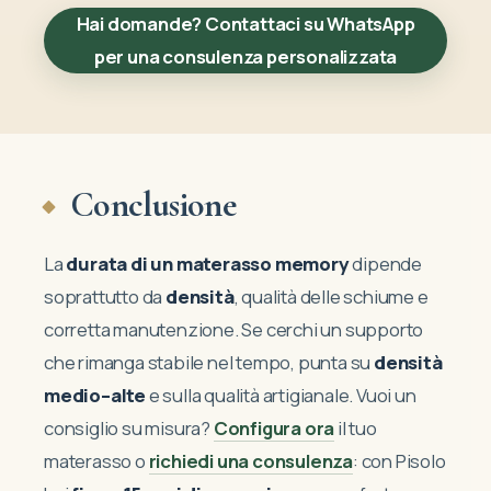
Hai domande? Contattaci su WhatsApp
per una consulenza personalizzata
Nessun prodotto nel carrello.
Conclusione
VAI AL NEGOZIO
La
durata di un materasso memory
dipende
soprattutto da
densità
, qualità delle schiume e
corretta manutenzione. Se cerchi un supporto
che rimanga stabile nel tempo, punta su
densità
medio–alte
e sulla qualità artigianale. Vuoi un
consiglio su misura?
Configura ora
il tuo
materasso o
richiedi una consulenza
: con Pisolo