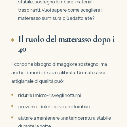
stabile, sostegno lombare, materiali
traspiranti. Vuoi sapere come scegliere il
materasso su misura più adatto a te?
Il ruolo del materasso dopo i
40
Il corpo ha bisogno di maggiore sostegno, ma
anche di morbidezza calibrata. Un materasso
artigianale di qualità può:
ridurre i micro-risvegli notturni
prevenire dolori cervicali e lombari
aiutare a mantenere una temperatura stabile
durante la notte