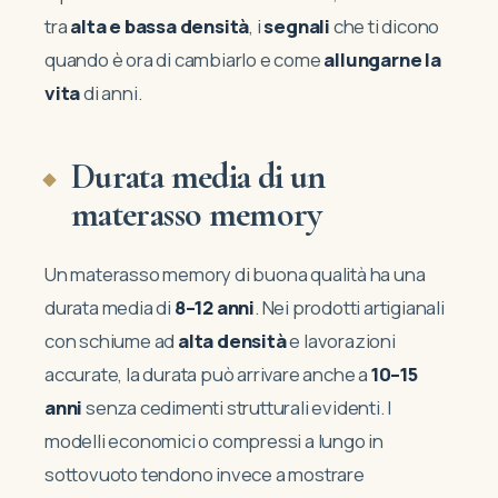
tra
alta e bassa densità
, i
segnali
che ti dicono
quando è ora di cambiarlo e come
allungarne la
vita
di anni.
Durata media di un
materasso memory
Un materasso memory di buona qualità ha una
durata media di
8–12 anni
. Nei prodotti artigianali
con schiume ad
alta densità
e lavorazioni
accurate, la durata può arrivare anche a
10–15
anni
senza cedimenti strutturali evidenti. I
modelli economici o compressi a lungo in
sottovuoto tendono invece a mostrare