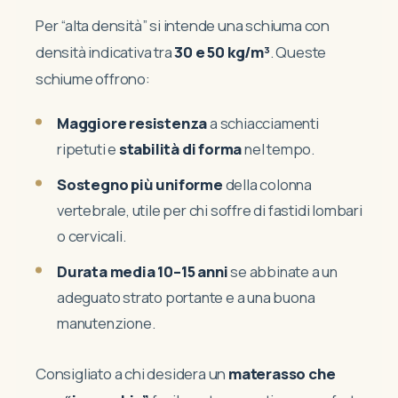
Per “alta densità” si intende una schiuma con
densità indicativa tra
30 e 50 kg/m³
. Queste
schiume offrono:
Maggiore resistenza
a schiacciamenti
ripetuti e
stabilità di forma
nel tempo.
Sostegno più uniforme
della colonna
vertebrale, utile per chi soffre di fastidi lombari
o cervicali.
Durata media 10–15 anni
se abbinate a un
adeguato strato portante e a una buona
manutenzione.
Consigliato a chi desidera un
materasso che