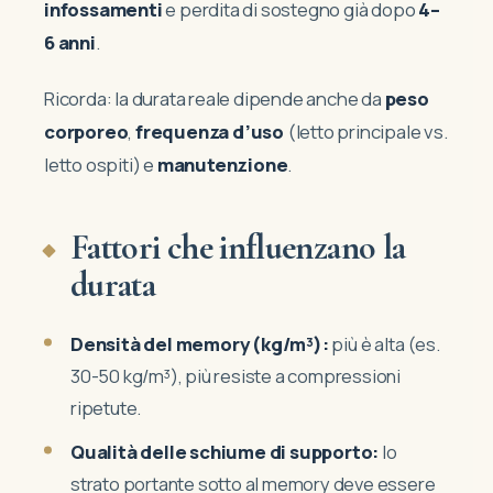
infossamenti
e perdita di sostegno già dopo
4–
6 anni
.
Ricorda: la durata reale dipende anche da
peso
corporeo
,
frequenza d’uso
(letto principale vs.
letto ospiti) e
manutenzione
.
Fattori che influenzano la
durata
Densità del memory (kg/m³):
più è alta (es.
30-50 kg/m³), più resiste a compressioni
ripetute.
Qualità delle schiume di supporto:
lo
strato portante sotto al memory deve essere