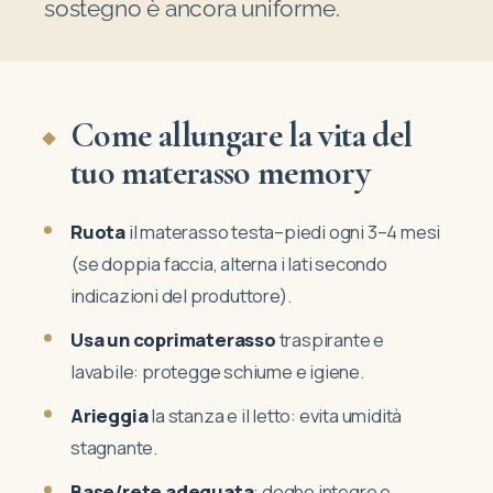
sostegno è ancora uniforme.
Come allungare la vita del
tuo materasso memory
Ruota
il materasso testa–piedi ogni 3–4 mesi
(se doppia faccia, alterna i lati secondo
indicazioni del produttore).
Usa un coprimaterasso
traspirante e
lavabile: protegge schiume e igiene.
Arieggia
la stanza e il letto: evita umidità
stagnante.
Base/rete adeguata
: doghe integre e