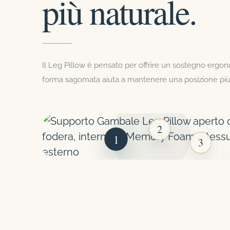
più naturale.
Il Leg Pillow è pensato per offrire un sostegno ergon
forma sagomata aiuta a mantenere una posizione più n
2
1
3