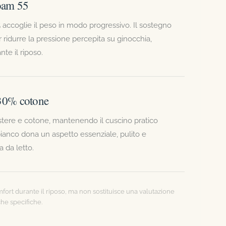
oam 55
accoglie il peso in modo progressivo. Il sostegno
er ridurre la pressione percepita su ginocchia,
te il riposo.
 30% cotone
stere e cotone, mantenendo il cuscino pratico
e bianco dona un aspetto essenziale, pulito e
 da letto.
mfort durante il riposo, ma non sostituisce una valutazione
che specifiche.