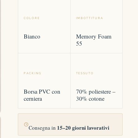
→
NIZIA LA CONSULENZA CON PISOLO
COLORE
IMBOTTITURA
Bianco
Memory Foam
55
PACKING
TESSUTO
Borsa PVC con
70% poliestere –
cerniera
30% cotone
15–20 giorni lavorativi
Consegna in