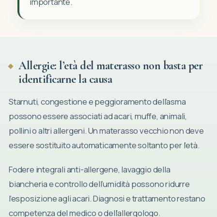
importante.
Allergie: l’età del materasso non basta per
identificarne la causa
Starnuti, congestione e peggioramento dell’asma
possono essere associati ad acari, muffe, animali,
pollini o altri allergeni. Un materasso vecchio non deve
essere sostituito automaticamente soltanto per l’età.
Fodere integrali anti-allergene, lavaggio della
Nessun prodotto nel carrello.
biancheria e controllo dell’umidità possono ridurre
l’esposizione agli acari. Diagnosi e trattamento restano
VAI AL NEGOZIO
competenza del medico o dell’allergologo.