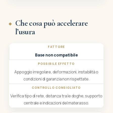
Che cosa può accelerare
l’usura
FATTORE
POSSIBILE EFFETTO
CONTROL
Base non compatibile
Appoggio irregolare, deformazioni, instabilità o
condizioni di garanzia non rispettate.
Verifica tipo di rete, distanza tra le doghe, supporto
centrale e indicazioni del materasso.