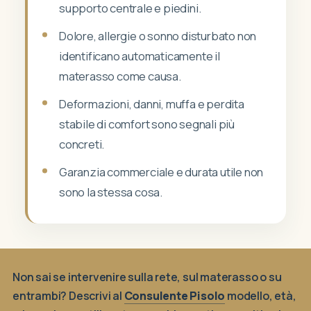
supporto centrale e piedini.
Dolore, allergie o sonno disturbato non
identificano automaticamente il
materasso come causa.
Deformazioni, danni, muffa e perdita
stabile di comfort sono segnali più
concreti.
Garanzia commerciale e durata utile non
sono la stessa cosa.
Non sai se intervenire sulla rete, sul materasso o su
entrambi? Descrivi al
Consulente Pisolo
modello, età,