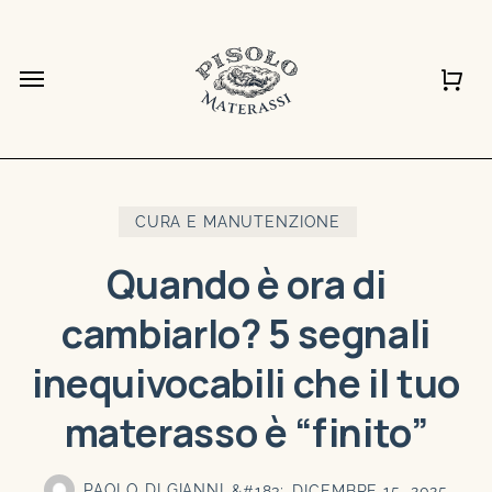
Vai
al
Chiudi
Carrello
Chiudi
Menu
Carrell
Quick
contenuto
View
principale
CURA E MANUTENZIONE
Quando è ora di
cambiarlo? 5 segnali
inequivocabili che il tuo
materasso è “finito”
PAOLO DI GIANNI
DICEMBRE 15, 2025