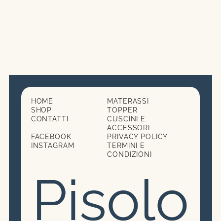
3
HOME
MATERASSI
SHOP
TOPPER
CONTATTI
CUSCINI E
ACCESSORI
FACEBOOK
PRIVACY POLICY
INSTAGRAM
TERMINI E
CONDIZIONI
Pisolo
Subtotale:
0,00
€