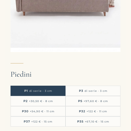
Piedini
P1
P3
di serie · 3 cm
di serie · 3 cm
P2
P5
+30,50 € · 8 cm
+97,60 € · 8 cm
P30
P32
+54,90 € · 11 cm
+122 € · 11 cm
P37
P35
+122 € · 15 cm
+67,10 € · 15 cm