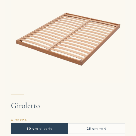
Giroletto
ALTEZZA
30 cm
25 cm
di serie
+0 €