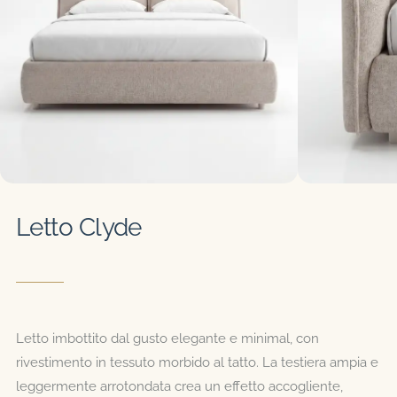
NOME
*
EMAIL
*
Salva il mio nome, email e sito web in
Letto Clyde
questo browser per la prossima volta che
commento.
Letto imbottito dal gusto elegante e minimal, con
rivestimento in tessuto morbido al tatto. La testiera ampia e
leggermente arrotondata crea un effetto accogliente,