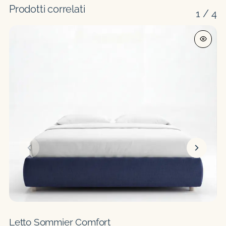
Prodotti correlati
1
/
4
Letto Sommier Comfort
L