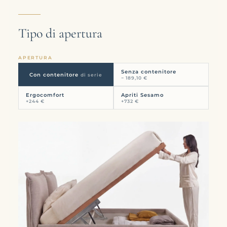
VAI AL NEGOZIO
Tipo di apertura
APERTURA
Senza contenitore
Con contenitore
di serie
− 189,10 €
Ergocomfort
Apriti Sesamo
+244 €
+732 €